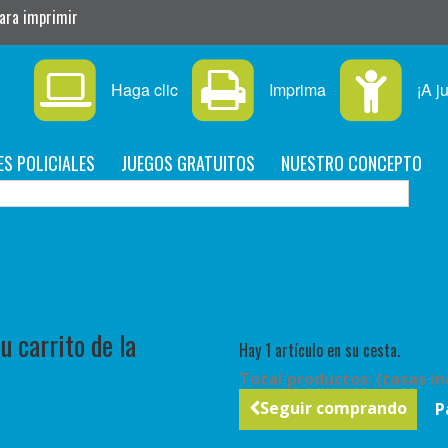
para imprimir
Haga clic
Imprima
¡A j
ES POLICIALES
JUEGOS GRATUITOS
NUESTRO CONCEPTO
C
 carrito de la
Hay 1 artículo en su cesta.
Total productos: (tasas in
Seguir comprando
P