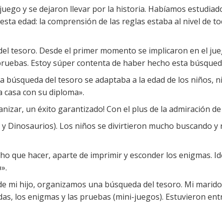
 juego y se dejaron llevar por la historia. Habíamos estudiado
sta edad: la comprensión de las reglas estaba al nivel de to
del tesoro. Desde el primer momento se implicaron en el jue
pruebas. Estoy súper contenta de haber hecho esta búsqueda
 la búsqueda del tesoro se adaptaba a la edad de los niños, ni
a casa con su diploma».
organizar, un éxito garantizado! Con el plus de la admiración de
as y Dinosaurios). Los niños se divirtieron mucho buscando
o que hacer, aparte de imprimir y esconder los enigmas. Id
».
e mi hijo, organizamos una búsqueda del tesoro. Mi marido
das, los enigmas y las pruebas (mini-juegos). Estuvieron ent