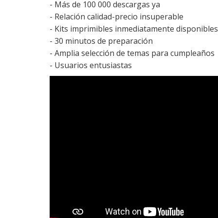
- Más de 100 000 descargas ya
- Relación calidad-precio insuperable
- Kits imprimibles inmediatamente disponibles
- 30 minutos de preparación
- Amplia selección de temas para cumpleaños
- Usuarios entusiastas