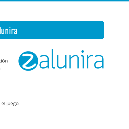
lunira
ción
a
 el juego.