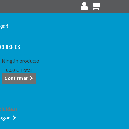
ugar!
CONSEJOS
arrito:
vacío
Ningún producto
0,00 €
Total
Confirmar
cluídas)
agar