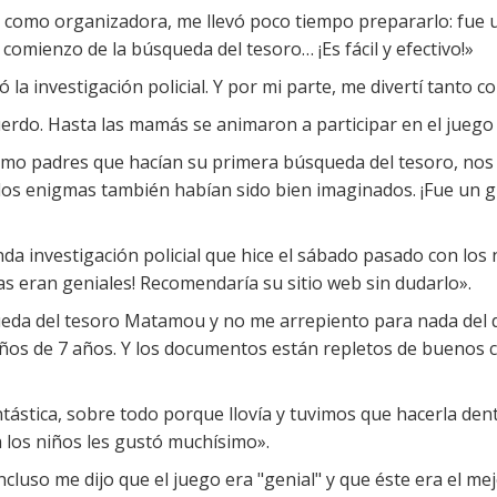
í, como organizadora, me llevó poco tiempo prepararlo: fue 
omienzo de la búsqueda del tesoro… ¡Es fácil y efectivo!»
 la investigación policial. Y por mi parte, me divertí tanto c
uerdo. Hasta las mamás se animaron a participar en el juego
omo padres que hacían su primera búsqueda del tesoro, nos
 los enigmas también habían sido bien imaginados. ¡Fue un 
a investigación policial que hice el sábado pasado con los n
s eran geniales! Recomendaría su sitio web sin dudarlo».
ueda del tesoro Matamou y no me arrepiento para nada del di
os de 7 años. Y los documentos están repletos de buenos co
antástica, sobre todo porque llovía y tuvimos que hacerla den
 los niños les gustó muchísimo».
 incluso me dijo que el juego era "genial" y que éste era el 